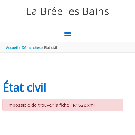
Aller au contenu
Aller au pied de page
La Brée les Bains
MENU
PRINCIPAL
Accueil
Démarches
État civil
État civil
Impossible de trouver la fiche : R1828.xml