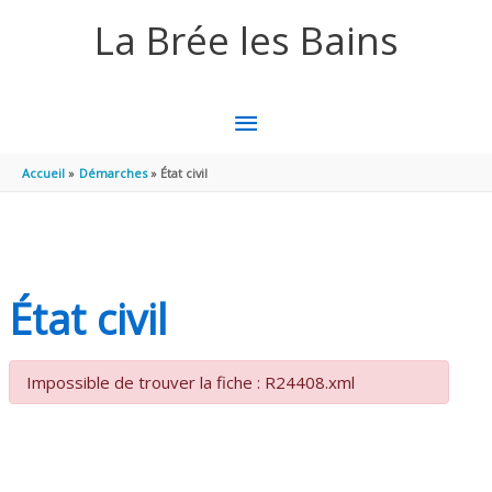
Aller au contenu
Aller au pied de page
La Brée les Bains
MENU
PRINCIPAL
Accueil
Démarches
État civil
État civil
Impossible de trouver la fiche : R24408.xml