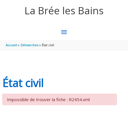
Aller au contenu
Aller au pied de page
La Brée les Bains
MENU
PRINCIPAL
Accueil
Démarches
État civil
État civil
Impossible de trouver la fiche : R2454.xml