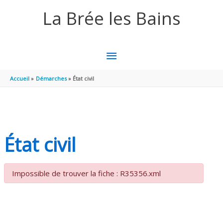
Aller au contenu
Aller au pied de page
La Brée les Bains
MENU
PRINCIPAL
Accueil
Démarches
État civil
État civil
Impossible de trouver la fiche : R35356.xml