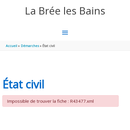
Aller au contenu
Aller au pied de page
La Brée les Bains
MENU
PRINCIPAL
Accueil
Démarches
État civil
État civil
Impossible de trouver la fiche : R43477.xml