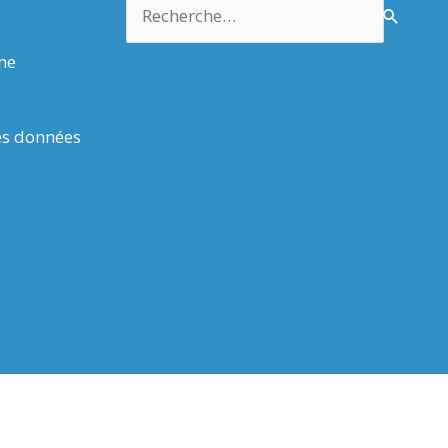
Rechercher :
rme
es données