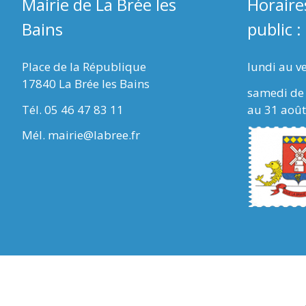
Mairie de La Brée les
Horaire
Bains
public :
Place de la République
lundi au v
17840 La Brée les Bains
samedi de 
Tél. 05 46 47 83 11
au 31 août
Mél. mairie@labree.fr