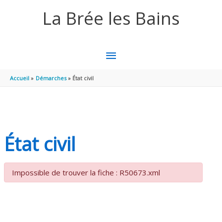
Aller au contenu
Aller au pied de page
La Brée les Bains
MENU
PRINCIPAL
Accueil
Démarches
État civil
État civil
Impossible de trouver la fiche : R50673.xml