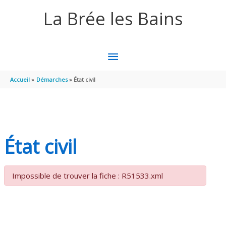
Aller au contenu
Aller au pied de page
La Brée les Bains
MENU
PRINCIPAL
Accueil
Démarches
État civil
État civil
Impossible de trouver la fiche : R51533.xml