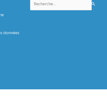
Rechercher :
rme
es données