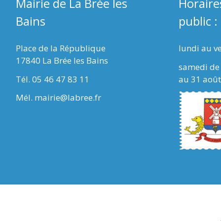
Mairie de La Brée les
Horaire
Bains
public :
Place de la République
lundi au v
17840 La Brée les Bains
samedi de 
Tél. 05 46 47 83 11
au 31 août
Mél. mairie@labree.fr