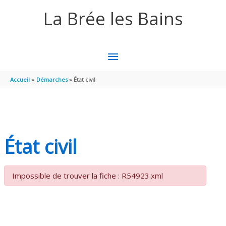
Aller au contenu
Aller au pied de page
La Brée les Bains
MENU
PRINCIPAL
Accueil
Démarches
État civil
État civil
Impossible de trouver la fiche : R54923.xml