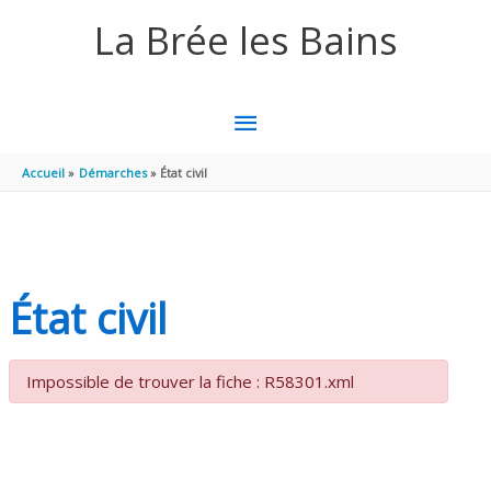
Aller au contenu
Aller au pied de page
La Brée les Bains
MENU
PRINCIPAL
Accueil
Démarches
État civil
État civil
Impossible de trouver la fiche : R58301.xml