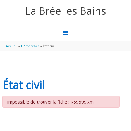
Aller au contenu
Aller au pied de page
La Brée les Bains
MENU
PRINCIPAL
Accueil
Démarches
État civil
État civil
Impossible de trouver la fiche : R59599.xml