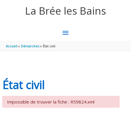
Aller au contenu
Aller au pied de page
La Brée les Bains
MENU
PRINCIPAL
Accueil
Démarches
État civil
État civil
Impossible de trouver la fiche : R59824.xml