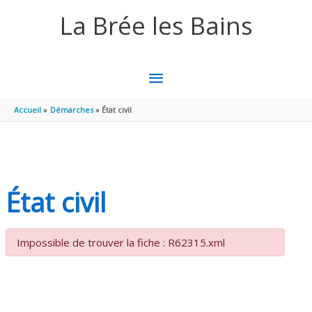
Aller au contenu
Aller au pied de page
La Brée les Bains
MENU
PRINCIPAL
Accueil
Démarches
État civil
État civil
Impossible de trouver la fiche : R62315.xml