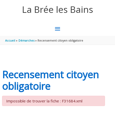
Aller au contenu
Aller au pied de page
La Brée les Bains
MENU
PRINCIPAL
Accueil
Démarches
Recensement citoyen obligatoire
Recensement citoyen
obligatoire
Impossible de trouver la fiche : F31684.xml