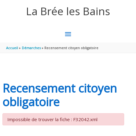
Aller au contenu
Aller au pied de page
La Brée les Bains
MENU
PRINCIPAL
Accueil
Démarches
Recensement citoyen obligatoire
Recensement citoyen
obligatoire
Impossible de trouver la fiche : F32042.xml