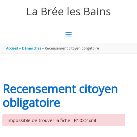
Aller au contenu
Aller au pied de page
La Brée les Bains
MENU
PRINCIPAL
Accueil
Démarches
Recensement citoyen obligatoire
Recensement citoyen
obligatoire
Impossible de trouver la fiche : R1032.xml