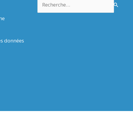
Rechercher :
rme
es données