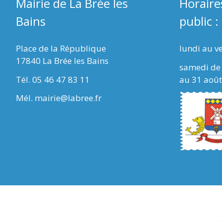
Mairie de La Brée les
Horaire
Bains
public :
Place de la République
lundi au v
17840 La Brée les Bains
samedi de 
Tél. 05 46 47 83 11
au 31 août
Mél. mairie@labree.fr