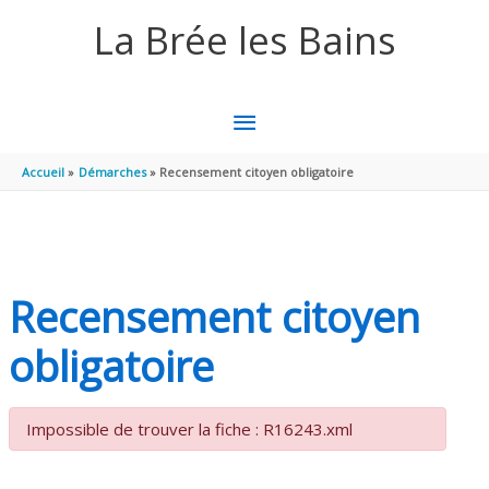
Aller au contenu
Aller au pied de page
La Brée les Bains
MENU
PRINCIPAL
Accueil
Démarches
Recensement citoyen obligatoire
Recensement citoyen
obligatoire
Impossible de trouver la fiche : R16243.xml