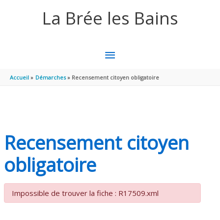
Aller au contenu
Aller au pied de page
La Brée les Bains
MENU
PRINCIPAL
Accueil
Démarches
Recensement citoyen obligatoire
Recensement citoyen
obligatoire
Impossible de trouver la fiche : R17509.xml