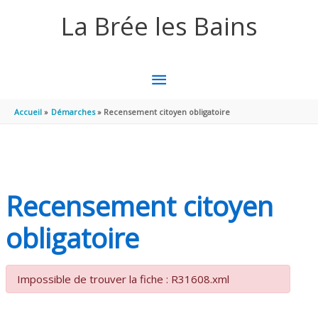
Aller au contenu
Aller au pied de page
La Brée les Bains
MENU
PRINCIPAL
Accueil
Démarches
Recensement citoyen obligatoire
Recensement citoyen
obligatoire
Impossible de trouver la fiche : R31608.xml