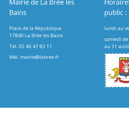
Mairie de La Brée les
Horaire
Bains
public :
Place de la République
lundi au v
17840 La Brée les Bains
samedi de 
Tél. 05 46 47 83 11
au 31 août
Mél. mairie@labree.fr