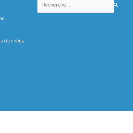
Rechercher :
rme
es données