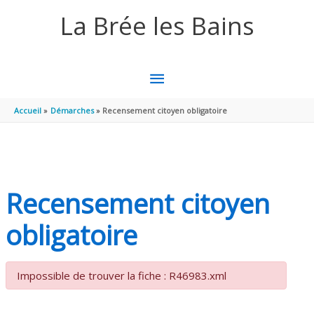
Aller au contenu
Aller au pied de page
La Brée les Bains
MENU
PRINCIPAL
Accueil
Démarches
Recensement citoyen obligatoire
Recensement citoyen
obligatoire
Impossible de trouver la fiche : R46983.xml