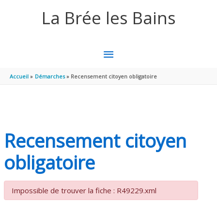
Aller au contenu
Aller au pied de page
La Brée les Bains
MENU
PRINCIPAL
Accueil
Démarches
Recensement citoyen obligatoire
Recensement citoyen
obligatoire
Impossible de trouver la fiche : R49229.xml