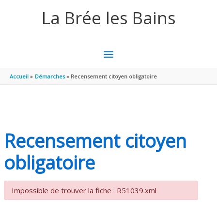
Aller au contenu
Aller au pied de page
La Brée les Bains
MENU
PRINCIPAL
Accueil
Démarches
Recensement citoyen obligatoire
Recensement citoyen
obligatoire
Impossible de trouver la fiche : R51039.xml