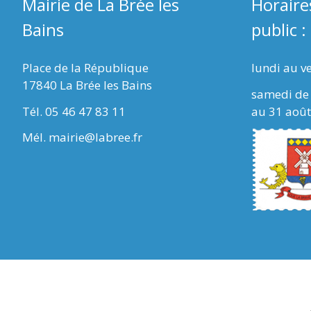
Mairie de La Brée les
Horaire
Bains
public :
Place de la République
lundi au v
17840 La Brée les Bains
samedi de 
Tél. 05 46 47 83 11
au 31 août
Mél. mairie@labree.fr