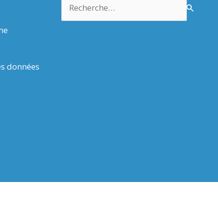
Rechercher :
rme
es données