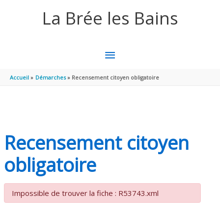
Aller au contenu
Aller au pied de page
La Brée les Bains
MENU
PRINCIPAL
Accueil
Démarches
Recensement citoyen obligatoire
Recensement citoyen
obligatoire
Impossible de trouver la fiche : R53743.xml