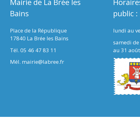
Mairie de La Brée les
Horaire
Bains
public :
Place de la République
lundi au v
17840 La Brée les Bains
samedi de 
Tél. 05 46 47 83 11
au 31 août
Mél. mairie@labree.fr