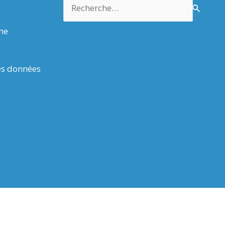
Rechercher :
rme
es données