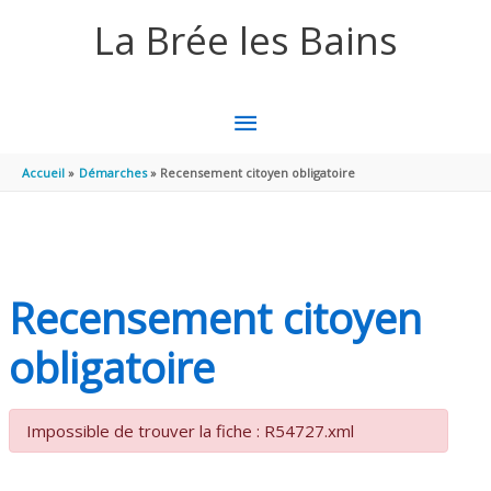
Aller au contenu
Aller au pied de page
La Brée les Bains
MENU
PRINCIPAL
Accueil
Démarches
Recensement citoyen obligatoire
Recensement citoyen
obligatoire
Impossible de trouver la fiche : R54727.xml