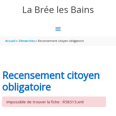
Aller au contenu
Aller au pied de page
La Brée les Bains
MENU
PRINCIPAL
Accueil
Démarches
Recensement citoyen obligatoire
Recensement citoyen
obligatoire
Impossible de trouver la fiche : R58515.xml