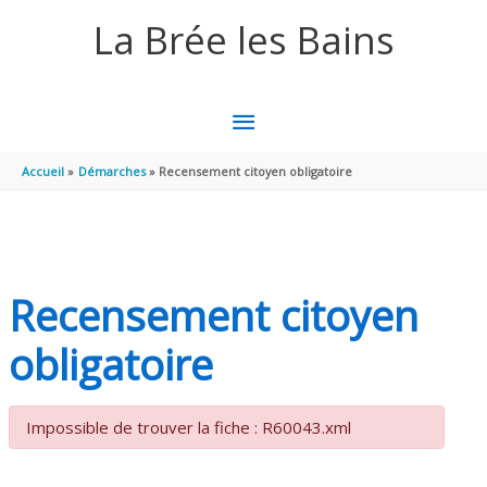
Aller au contenu
Aller au pied de page
La Brée les Bains
MENU
PRINCIPAL
Accueil
Démarches
Recensement citoyen obligatoire
Recensement citoyen
obligatoire
Impossible de trouver la fiche : R60043.xml