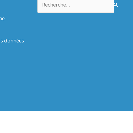
Rechercher :
rme
es données