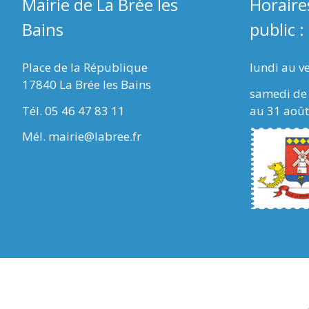
Mairie de La Brée les
Horaire
Bains
public :
Place de la République
lundi au v
17840 La Brée les Bains
samedi de 
Tél. 05 46 47 83 11
au 31 août
Mél. mairie@labree.fr