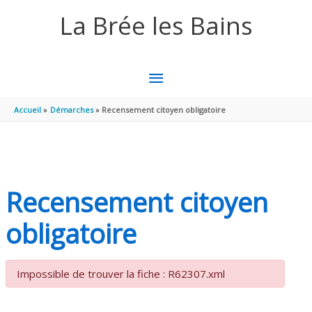
Aller au contenu
Aller au pied de page
La Brée les Bains
MENU
PRINCIPAL
Accueil
Démarches
Recensement citoyen obligatoire
Recensement citoyen
obligatoire
Impossible de trouver la fiche : R62307.xml