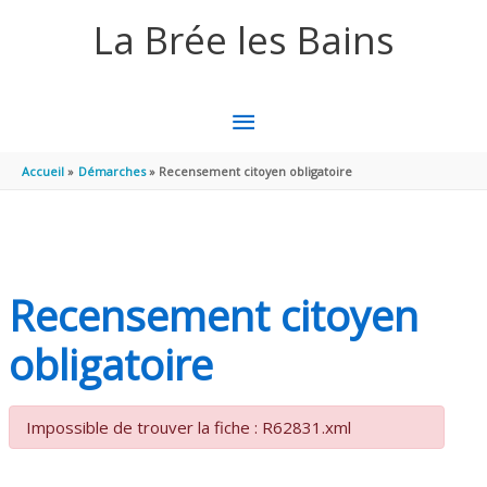
Aller au contenu
Aller au pied de page
La Brée les Bains
MENU
PRINCIPAL
Accueil
Démarches
Recensement citoyen obligatoire
Recensement citoyen
obligatoire
Impossible de trouver la fiche : R62831.xml