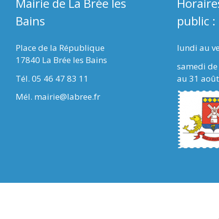
Mairie de La Brée les
Horaire
Bains
public :
Place de la République
lundi au v
17840 La Brée les Bains
samedi de 
Tél. 05 46 47 83 11
au 31 août
Mél. mairie@labree.fr