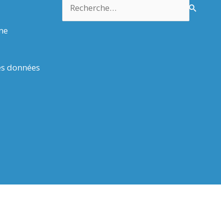
Rechercher :
rme
es données