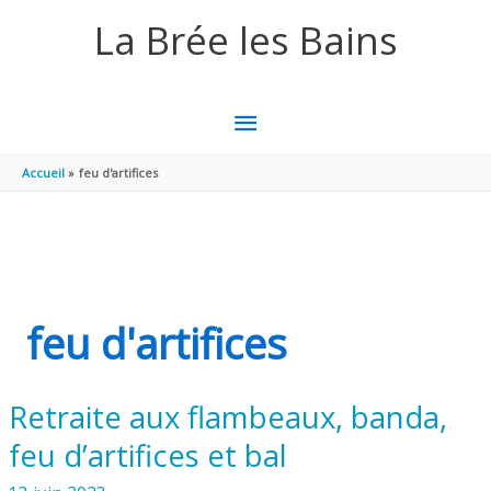
Aller au contenu
Aller au pied de page
La Brée les Bains
MENU
PRINCIPAL
Accueil
feu d'artifices
feu d'artifices
Retraite aux flambeaux, banda,
feu d’artifices et bal