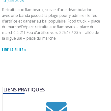
13 juin 2023
Retraite aux flambeaux, suivie d’une déambulation
avec une banda jusqu’à la plage pour y admirer le feu
d’artifice et danser au bal populaire. Food truck – place
du marchéDépart retraite aux flambeaux – place du
marché à 21hFeu d’artifice vers 22h45 / 23h – allée de
la digue.Bal – place du marché
RETRAITE
LIRE LA SUITE »
AUX
FLAMBEAUX,
BANDA,
FEU
D’ARTIFICES
ET
BAL
LIENS PRATIQUES