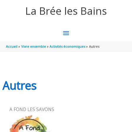
Aller au contenu
Aller au pied de page
La Brée les Bains
MENU
PRINCIPAL
Accueil
Vivre ensemble
Activités économiques
Autres
Autres
A FOND LES SAVONS