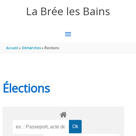
Aller au contenu
Aller au pied de page
La Brée les Bains
MENU
PRINCIPAL
Accueil
Démarches
Élections
Élections