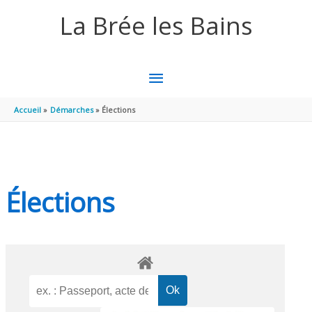
Aller au contenu
Aller au pied de page
La Brée les Bains
MENU
PRINCIPAL
Accueil
Démarches
Élections
Élections