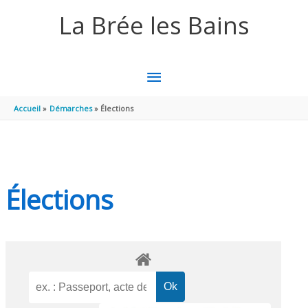
Aller au contenu
Aller au pied de page
La Brée les Bains
MENU
PRINCIPAL
Accueil
Démarches
Élections
Élections