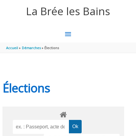
Aller au contenu
Aller au pied de page
La Brée les Bains
MENU
PRINCIPAL
Accueil
Démarches
Élections
Élections