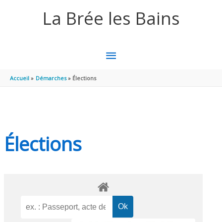
Aller au contenu
Aller au pied de page
La Brée les Bains
MENU
PRINCIPAL
Accueil
Démarches
Élections
Élections