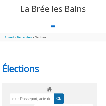
Aller au contenu
Aller au pied de page
La Brée les Bains
MENU
PRINCIPAL
Accueil
Démarches
Élections
Élections