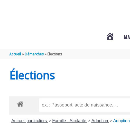
Aller au contenu
Aller au pied de page
MA
#3578
Accueil
Démarches
Élections
(PAS
Élections
DE
TITRE)
Accueil particuliers
>
Famille - Scolarité
>
Adoption
>
Adoption