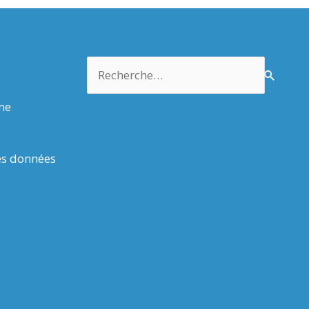
Rechercher :
rme
es données