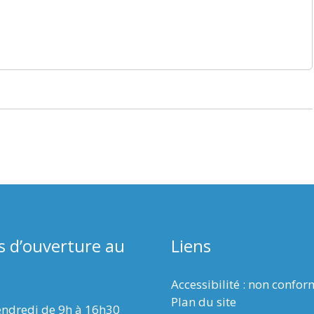
s d’ouverture au
Liens
Accessibilité : non confo
Plan du site
endredi de 9h à 16h30