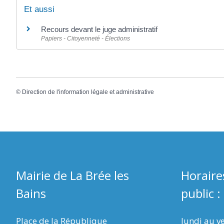
Et aussi
Recours devant le juge administratif
Papiers - Citoyenneté - Élections
©
Direction de l'information légale et administrative
Mairie de La Brée les
Horaire
Bains
public :
Place de la République
lundi au v