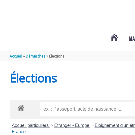
Aller au contenu
Aller au pied de page
MA
#3578
Accueil
Démarches
Élections
(PAS
Élections
DE
TITRE)
Accueil particuliers
>
Étranger - Europe
>
Éloignement d'un ét
France