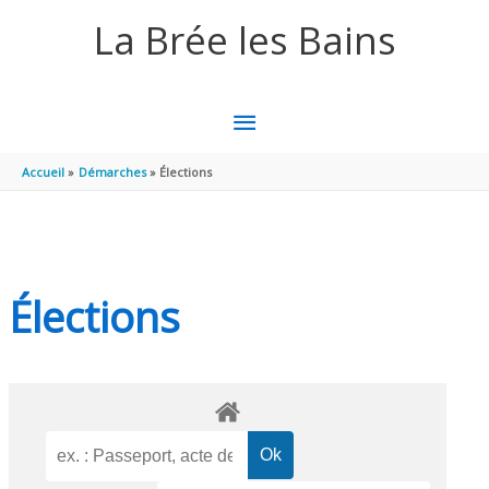
Aller au contenu
Aller au pied de page
La Brée les Bains
MENU
PRINCIPAL
Accueil
Démarches
Élections
Élections