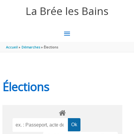
Aller au contenu
Aller au pied de page
La Brée les Bains
MENU
PRINCIPAL
Accueil
Démarches
Élections
Élections