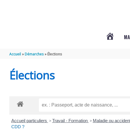
Aller au contenu
Aller au pied de page
MA
#3578
Accueil
Démarches
Élections
(PAS
Élections
DE
TITRE)
Accueil particuliers
>
Travail - Formation
>
Maladie ou accident
CDD ?