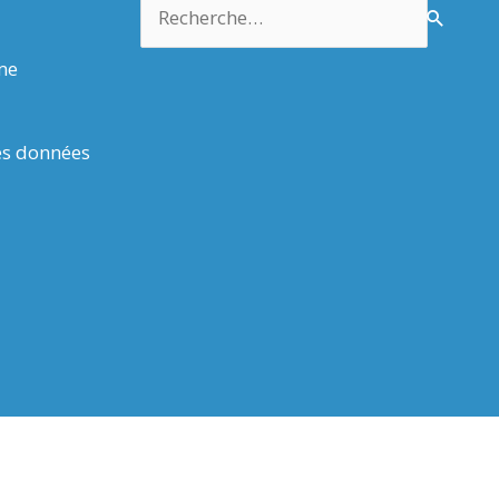
Rechercher :
rme
es données