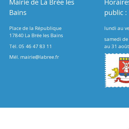
Mairie de La Brée les
Horaire
Bains
public :
Place de la République
lundi au v
17840 La Brée les Bains
samedi de 
Tél. 05 46 47 83 11
au 31 août
Mél. mairie@labree.fr