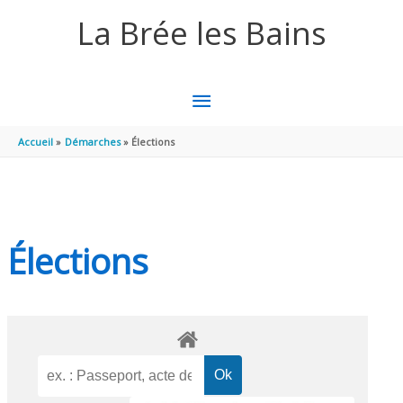
Aller au contenu
Aller au pied de page
La Brée les Bains
MENU
PRINCIPAL
Accueil
Démarches
Élections
Élections