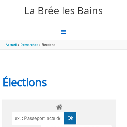
Aller au contenu
Aller au pied de page
La Brée les Bains
MENU
PRINCIPAL
Accueil
Démarches
Élections
Élections